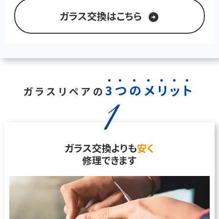
ガラス交換はこちら
arrow_circle_right
3
つ
の
メ
リ
ッ
ト
ガラスリペアの
1
ガラス交換よりも
安く
修理できます