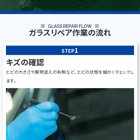
texture
texture
G
L
A
S
S
R
E
P
A
I
R
F
L
O
W
ガラスリペア作業の流れ
1
STEP
キズの確認
ヒビの大きさや異物混入の有無など、ヒビの状態を細かくチェックし
ます。