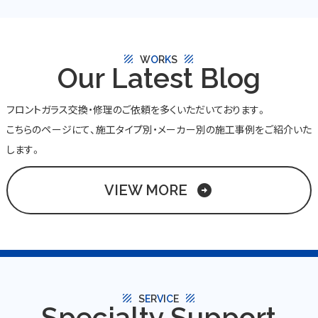
texture
texture
W
O
R
K
S
Our Latest Blog
フロントガラス交換・修理のご依頼を多くいただいております。
こちらのページにて、施工タイプ別・メーカー別の施工事例をご紹介いた
します。
VIEW MORE
arrow_circle_right
texture
texture
S
E
R
V
I
C
E
Specialty Support