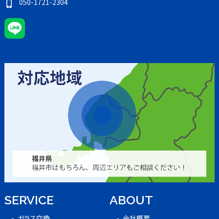
050-1721-2304
phone_iphone
SERVICE
ABOUT
ガラス交換
会社概要