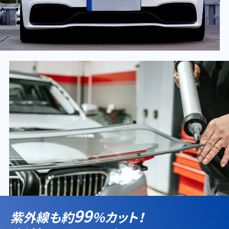
99
紫外線も約
％カット！