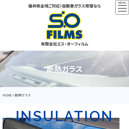
MENU
福井県全域ご対応！自動車ガラス修理なら
togg
navi
有限会社エス・オーフィルム
断熱ガラス
HOME
>
断熱ガラス
INSULATION