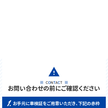
warning
texture
texture
C
O
N
T
A
C
T
お問い合わせの前にご確認ください
1.
お手元に車検証をご用意いただき、下記の赤枠