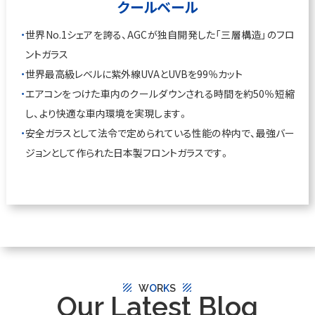
クールベール
世界No.1シェアを誇る、AGCが独自開発した「三層構造」のフロ
ントガラス
世界最高級レベルに紫外線UVAとUVBを99％カット
エアコンをつけた車内のクールダウンされる時間を約50％短縮
し、より快適な車内環境を実現します。
安全ガラスとして法令で定められている性能の枠内で、最強バー
ジョンとして作られた日本製フロントガラスです。
texture
texture
W
O
R
K
S
Our Latest Blog