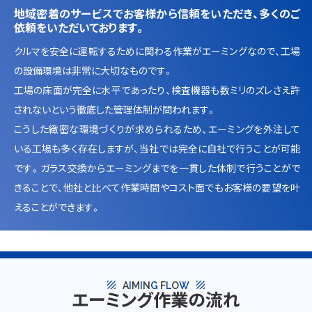
地域密着のサービスでお客様から信頼をいただき、多くのご
依頼をいただいております。
クルマを安全に運転するために関わる作業がエーミングなので、工場
の設備環境は非常に大切なものです。
工場の床面が完全に水平であったり、検査機器も数ミリのズレさえ許
されないという徹底した管理体制が問われます。
こうした緻密な環境づくりが求められるため、エーミングを外注して
いる工場も多く存在しますが、当社では完全に自社で行うことが可能
です。ガラス交換からエーミングまでを一貫した体制で行うことがで
きることで、他社と比べて作業時間やコスト面でもお客様の要望を叶
えることができます。
texture
texture
A
I
M
I
N
G
F
L
O
W
エーミング作業の流れ