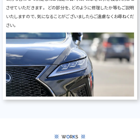
させていただきます。 どの部分を、どのように修理したか等もご説明
いたしますので、気になることがございましたらご遠慮なくお尋ねくだ
さい。
texture
texture
W
O
R
K
S