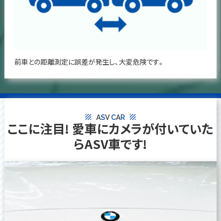
前車との距離測定に誤差が発生し、大変危険です。
texture
texture
A
S
V
C
A
R
ここに注目! 愛車にカメラが付いていた
らASV車です!