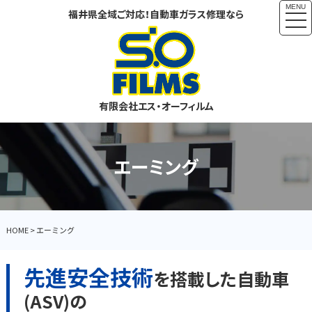
MENU
福井県全域ご対応！自動車ガラス修理なら
togg
navi
有限会社エス・オーフィルム
エーミング
HOME
>
エーミング
先進安全技術
を搭載した自動車
(ASV)の