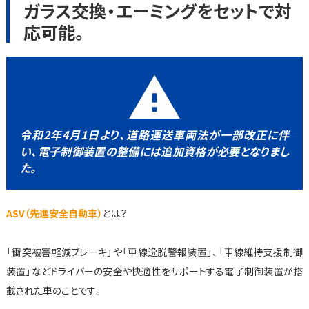
ガラス交換・エーミングをセットで対
応可能。
warning
令和2年4月1日より、道路運送車両法が一部改正に伴
い、電子制御装置の整備には追加資格が必要となりまし
た。
ASV（先進安全自動車）
とは？
「衝突被害軽減ブレーキ」や「車線逸脱警報装置」、「車線維持支援制御
装置」などドライバーの安全や快適性をサポートする電子制御装置が搭
載された車のことです。