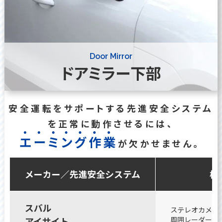
Door Mirror
ドアミラー下部
安全運転をサポートする先進安全システム
を正常に動作させるには、
エ
ー
ミ
ン
グ
作
業
が欠かせません。
メーカー／先進安全システム
構
スバル
ステレオカメラ（
アイサイト
周囲レーダー（ア